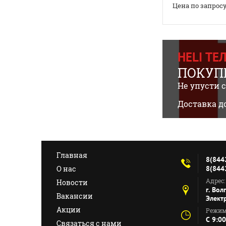
Цена по запрос
HELI Т
ПОКУПК
Не упусти 
Доставка д
Главная
8(844
О нас
8(844
Адрес:
Новости
г. Вол
Вакансии
Элект
Акции
Режим
C 9:00
Связаться с нами