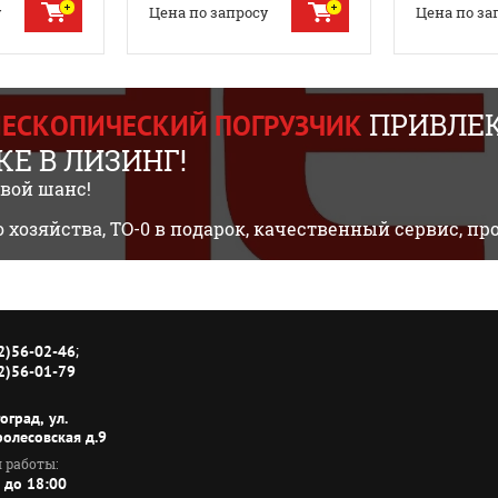
у
Цена по запросу
Цена по за
ПРИВЛЕК
ЕЛЕСКОПИЧЕСКИЙ ПОГРУЗЧИК
Е В ЛИЗИНГ!
свой шанс!
о хозяйства, ТО-0 в подарок, качественный сервис, 
;
2)56-02-46
2)56-01-79
гоград, ул.
ролесовская д.9
 работы:
 до 18:00