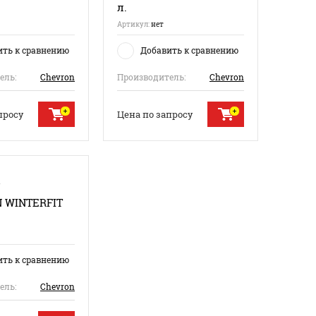
л.
Артикул:
нет
ить к сравнению
Добавить к сравнению
ель:
Сhevron
Производитель:
Сhevron
просу
Цена по запросу
 WINTERFIT
ить к сравнению
ель:
Сhevron