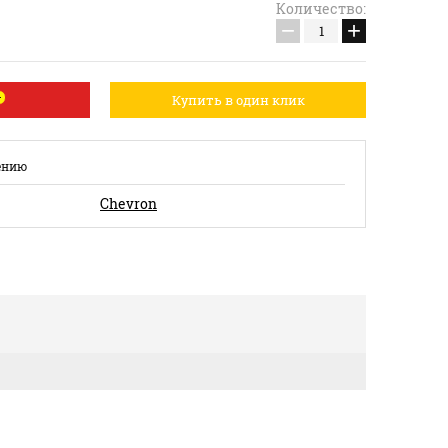
Количество:
−
+
Купить в один клик
ению
Сhevron