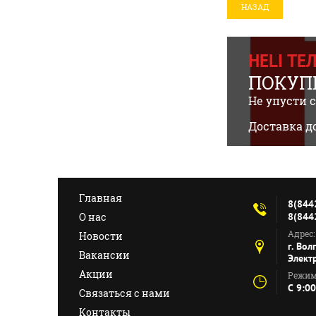
НАЗАД
HELI Т
ПОКУПК
Не упусти 
Доставка д
Главная
8(844
О нас
8(844
Адрес:
Новости
г. Вол
Вакансии
Элект
Акции
Режим
C 9:00
Связаться с нами
Контакты