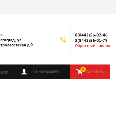
с:
;
8(8442)56-02-46
олгоград, ул.
8(8442)56-01-79
ктролесовская д.9
Обратный звонок
0
КОРЗИНА
ЛИЧНЫЙ КАБИНЕТ
ОИСК